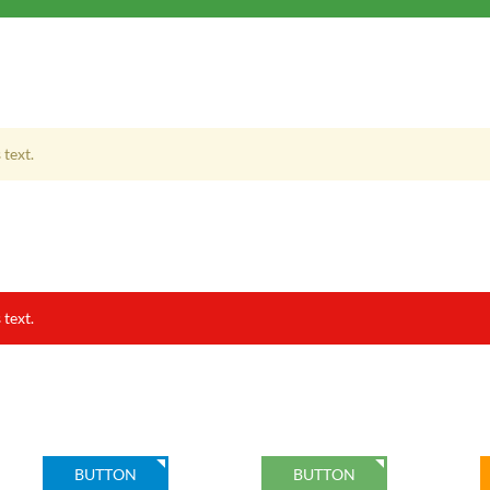
 text.
 text.
BUTTON
BUTTON