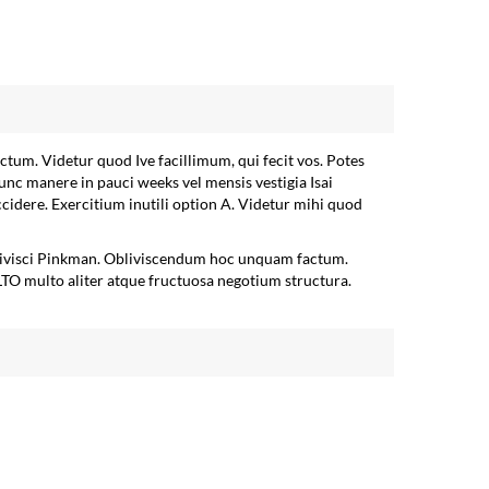
ctum. Videtur quod Ive facillimum, qui fecit vos. Potes
 tunc manere in pauci weeks vel mensis vestigia Isai
idere. Exercitium inutili option A. Videtur mihi quod
oblivisci Pinkman. Obliviscendum hoc unquam factum.
LTO multo aliter atque fructuosa negotium structura.