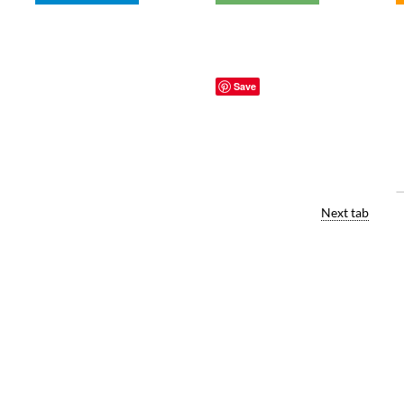
Save
Next tab
SECTION 1