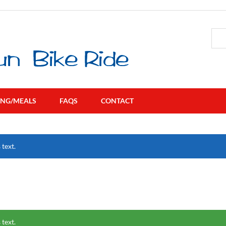
ING/MEALS
FAQS
CONTACT
 text.
 text.