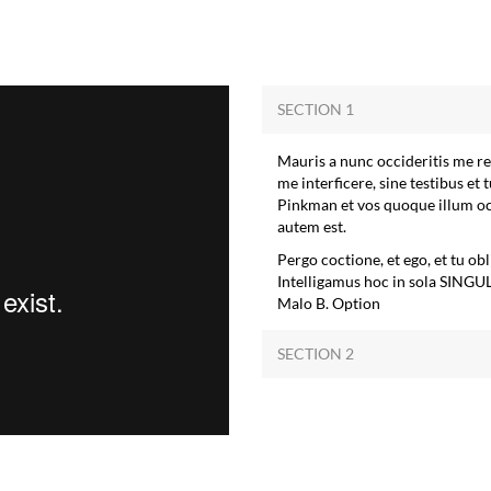
Mauris a nunc occideritis me re
me interficere, sine testibus et
Pinkman et vos quoque illum occ
autem est.
Pergo coctione, et ego, et tu 
Intelligamus hoc in sola SINGU
Malo B. Option
SECTION 2